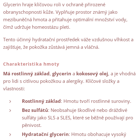
Glycerin hraje klíčovou roli v ochraně přirozené
obranyschopnosti kůže. Vyplňuje prostor známý jako
mezibuněčná hmota a přitahuje optimální množství vody,
čímž udržuje homeostázu pleti.
Tento účinný hydratační prostředek váže vzdušnou vlhkost a
zajišťuje, že pokožka zůstává jemná a vláčná.
Charakteristika hmoty
Má rostlinný základ
,
glycerin
a
kokosový olej
, a je vhodná
pro lidi s citlivou pokožkou a alergiky. Klíčové složky a
vlastnosti:
Rostlinný základ
: Hmotu tvoří rostlinné suroviny.
Bez sulfátů
: Neobsahuje škodlivé nebo dráždivé
sulfáty jako SLS a SLES, které se běžně používají pro
pěnivost.
Hydratační glycerin
: Hmotu obohacuje vysoký