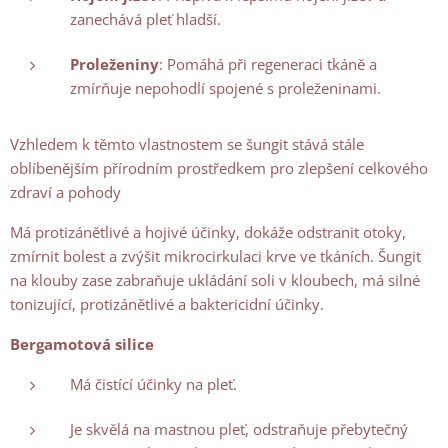
zanechává pleť hladší.
Proleženiny
: Pomáhá při regeneraci tkáně a
zmírňuje nepohodlí spojené s proleženinami.
Vzhledem k těmto vlastnostem se šungit stává stále
oblíbenějším přírodním prostředkem pro zlepšení celkového
zdraví a pohody
Má protizánětlivé a hojivé účinky, dokáže odstranit otoky,
zmírnit bolest a zvýšit mikrocirkulaci krve ve tkáních. Šungit
na klouby zase zabraňuje ukládání soli v kloubech, má silné
tonizující, protizánětlivé a baktericidní účinky.
Bergamotová silice
Má čistící účinky na pleť.
Je skvělá na mastnou pleť, odstraňuje přebytečný