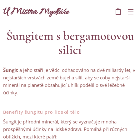
U Mistra
Mydláře
Šungitem s bergamotovou
silicí
Šungit
a jeho stáří je vědci odhadováno na dvě miliardy let, v
nejstarších vrstvách země bujel a sílil, aby se coby nejstarší
minerál na planetě obsahující uhlík podělil o své léčebné
účinky.
Benefity šungitu pro lidské tělo
Šungit je přírodní minerál, který se vyznačuje mnoha
prospěšnými účinky na lidské zdraví. Pomáhá při různých
obtížích, mezi které patří: