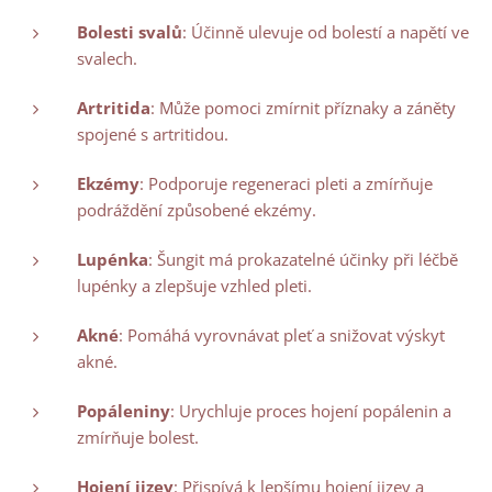
Bolesti svalů
: Účinně ulevuje od bolestí a napětí ve
svalech.
Artritida
: Může pomoci zmírnit příznaky a záněty
spojené s artritidou.
Ekzémy
: Podporuje regeneraci pleti a zmírňuje
podráždění způsobené ekzémy.
Lupénka
: Šungit má prokazatelné účinky při léčbě
lupénky a zlepšuje vzhled pleti.
Akné
: Pomáhá vyrovnávat pleť a snižovat výskyt
akné.
Popáleniny
: Urychluje proces hojení popálenin a
zmírňuje bolest.
Hojení jizev
: Přispívá k lepšímu hojení jizev a