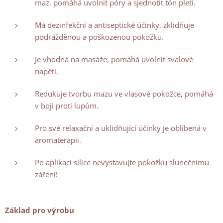
maz, pomáhá uvolnit póry a sjednotit tón pleti.
Má dezinfekční a antiseptické účinky, zklidňuje
podrážděnou a poškozenou pokožku.
Je vhodná na masáže, pomáhá uvolnit svalové
napětí.
Redukuje tvorbu mazu ve vlasové pokožce, pomáhá
v boji proti lupům.
Pro své relaxační a uklidňující účinky je oblíbená v
aromaterapii.
Po aplikaci silice nevystavujte pokožku slunečnímu
záření!
Základ pro výrobu