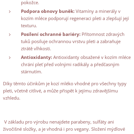
pokožce.
Podpora obnovy buněk:
Vitamíny a minerály v
kozím mléce podporují regeneraci pleti a zlepšují její
texturu.
Posílení ochranné bariéry:
Přítomnost zdravých
tuků posiluje ochrannou vrstvu pleti a zabraňuje
ztrátě vlhkosti.
Antioxidanty:
Antioxidanty obsažené v kozím mléce
chrání pleť před volnými radikály a předčasným
stárnutím.
Díky těmto účinkům je kozí mléko vhodné pro všechny typy
pleti, včetně citlivé, a může přispět k jejímu zdravějšímu
vzhledu.
V základu pro výrobu nenajdete parabeny, sulfáty ani
živočišné složky, a je vhodná i pro vegany. Složení mýdlové