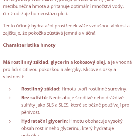
mezibuněčná hmota a přitahuje optimální množství vody,
čímž udržuje homeostázu pleti.
Tento účinný hydratační prostředek váže vzdušnou vlhkost a
zajišťuje, že pokožka zůstává jemná a vláčná.
Charakteristika hmoty
Má rostlinný základ
,
glycerin
a
kokosový olej
, a je vhodná
pro lidi s citlivou pokožkou a alergiky. Klíčové složky a
vlastnosti:
Rostlinný základ
: Hmotu tvoří rostlinné suroviny.
Bez sulfátů
: Neobsahuje škodlivé nebo dráždivé
sulfáty jako SLS a SLES, které se běžně používají pro
pěnivost.
Hydratační glycerin
: Hmotu obohacuje vysoký
obsah rostlinného glycerinu, který hydratuje
pokožku.