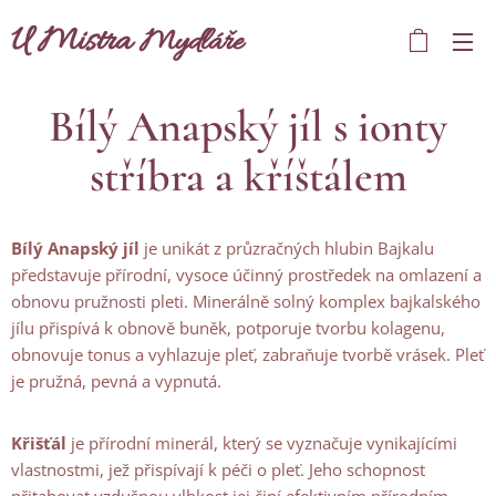
U Mistra
Mydláře
Bílý Anapský jíl s ionty
stříbra a kříštálem
Bílý Anapský jíl
je unikát z průzračných hlubin Bajkalu
představuje přírodní, vysoce účinný prostředek na omlazení a
obnovu pružnosti pleti. Minerálně solný komplex bajkalského
jílu přispívá k obnově buněk, potporuje tvorbu kolagenu,
obnovuje tonus a vyhlazuje pleť, zabraňuje tvorbě vrásek. Pleť
je pružná, pevná a vypnutá.
Křišťál
je přírodní minerál, který se vyznačuje vynikajícími
vlastnostmi, jež přispívají k péči o pleť. Jeho schopnost