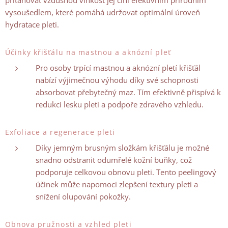
přitahovat vzdušnou vlhkost jej činí efektivním přírodním
vysoušedlem, které pomáhá udržovat optimální úroveň
hydratace pleti.
Účinky křišťálu na mastnou a aknózní pleť
Pro osoby trpící mastnou a aknózní pletí křišťál
nabízí výjimečnou výhodu díky své schopnosti
absorbovat přebytečný maz. Tím efektivně přispívá k
redukci lesku pleti a podpoře zdravého vzhledu.
Exfoliace a regenerace pleti
Díky jemným brusným složkám křišťálu je možné
snadno odstranit odumřelé kožní buňky, což
podporuje celkovou obnovu pleti. Tento peelingový
účinek může napomoci zlepšení textury pleti a
snížení olupování pokožky.
Obnova pružnosti a vzhled pleti