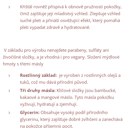
Křišťál rovněž přispívá k obnově pružnosti pokožky,
čímž zajišťuje její mladistvý vzhled. Zlepšuje vzhled
suché pleti a přináší osvěžující efekt, který pomáhá
pleti vypadat zdravě a hydratovaně.
V základu pro výrobu nenajdete parabeny, sulfáty ani
živočišné složky, a je vhodná i pro vegany. Složení mýdlové
hmoty s třemi másly
Rostlinný základ:
je vyroben z rostlinných olejů a
tuků, což mu dává přírodní původ.
Tři druhy másla:
Klíčové složky jsou bambucké,
kakaové a mangové máslo. Tyto másla pokožku
vyživují, hydratují a zjemňují.
Glycerin:
Obsahuje vysoký podíl přírodního
glycerinu, který zajišťuje dobré zvlhčení a zanechává
na pokožce příjemný pocit.