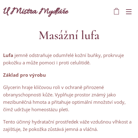
U Mistra
Mydláře
Masážní lufa
Lufa
jemně odstraňuje odumřelé kožní buňky, prokrvuje
pokožku a může pomoci i proti celulitidě.
Základ pro výrobu
Glycerin hraje klíčovou roli v ochraně přirozené
obranyschopnosti kůže. Vyplňuje prostor známý jako
mezibuněčná hmota a přitahuje optimální množství vody,
čímž udržuje homeostázu pleti.
Tento účinný hydratační prostředek váže vzdušnou vlhkost a
zajišťuje, že pokožka zůstává jemná a vláčná.