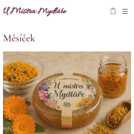
U Mistra
Mydláře
Měsíček