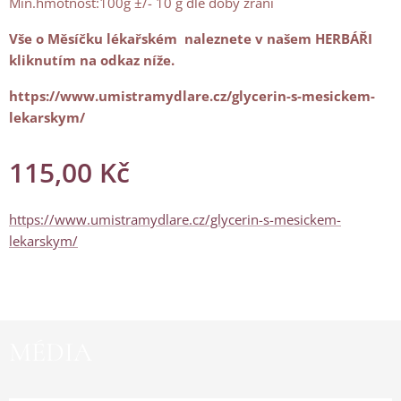
Min.hmotnost:100g ±/- 10 g dle doby zrání
Vše o Měsíčku lékařském naleznete v našem HERBÁŘI
kliknutím na odkaz níže.
https://www.umistramydlare.cz/glycerin-s-mesickem-
lekarskym/
115,00
Kč
https://www.umistramydlare.cz/glycerin-s-mesickem-
lekarskym/
MÉDIA