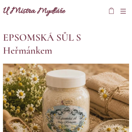
U Mistra
Mydláře
EPSOMSKÁ SŮL S
Heřmánkem