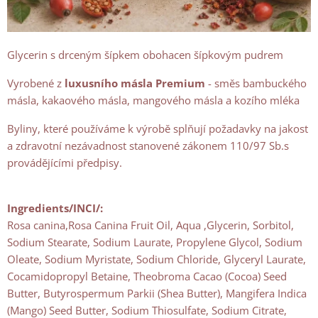
Glycerin s drceným šípkem obohacen šípkovým pudrem
Vyrobené z
luxusního másla Premium
- směs bambuckého
másla, kakaového másla, mangového másla a kozího mléka
Byliny, které používáme k výrobě splňují požadavky na jakost
a zdravotní nezávadnost stanovené zákonem 110/97 Sb.s
provádějícími předpisy.
Ingredients/INCI/:
Rosa canina,Rosa Canina Fruit Oil, Aqua ,Glycerin, Sorbitol,
Sodium Stearate, Sodium Laurate, Propylene Glycol, Sodium
Oleate, Sodium Myristate, Sodium Chloride, Glyceryl Laurate,
Cocamidopropyl Betaine, Theobroma Cacao (Cocoa) Seed
Butter, Butyrospermum Parkii (Shea Butter), Mangifera Indica
(Mango) Seed Butter, Sodium Thiosulfate, Sodium Citrate,