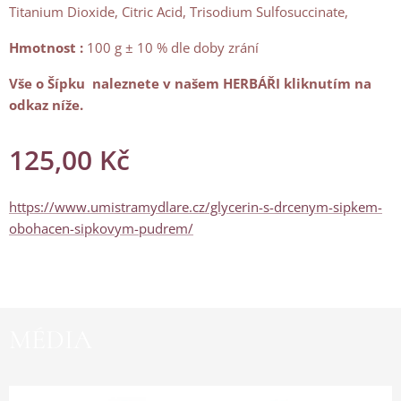
Titanium Dioxide, Citric Acid, Trisodium Sulfosuccinate,
Hmotnost :
100 g ± 10 % dle doby zrání
Vše o Šípku naleznete v našem HERBÁŘI kliknutím na
odkaz níže.
125,00
Kč
https://www.umistramydlare.cz/glycerin-s-drcenym-sipkem-
obohacen-sipkovym-pudrem/
MÉDIA