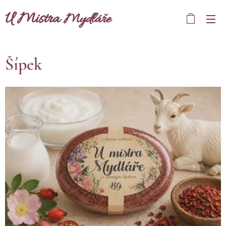
U Mistra
Mydláře
Šípek